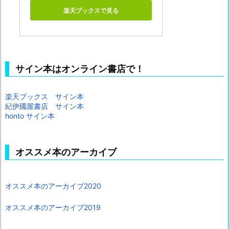
楽天ブックスで見る
サイン本はオンライン書店で！
楽天ブックス サイン本
紀伊國屋書店 サイン本
honto サイン本
オススメ本のアーカイブ
オススメ本のアーカイブ2020
オススメ本のアーカイブ2019