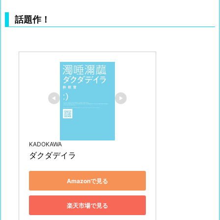
話題作！
KADOKAWA
ダクダデイラ
Amazonで見る
楽天市場で見る