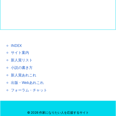
INDEX
サイト案内
新人賞リスト
小説の書き方
新人賞あれこれ
出版・Webあれこれ
フォーラム・チャット
©
2026
作家になりたい人を応援するサイト