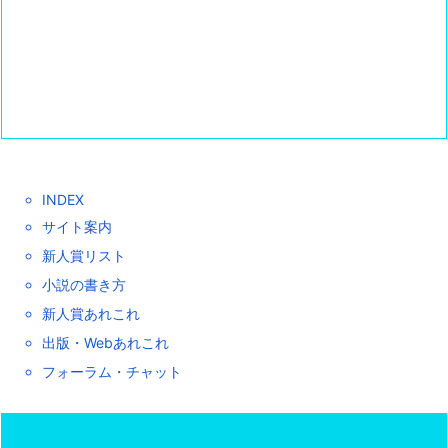
INDEX
サイト案内
新人賞リスト
小説の書き方
新人賞あれこれ
出版・Webあれこれ
フォーラム・チャット