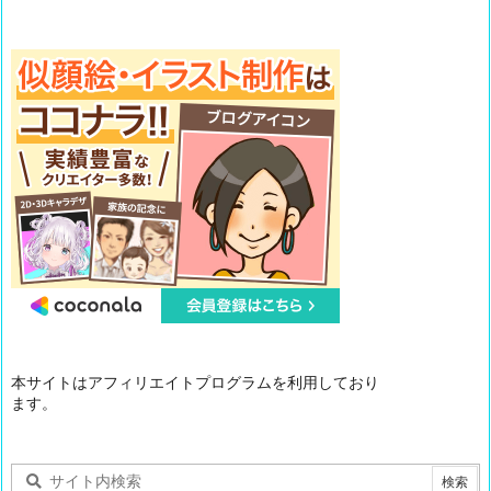
本サイトはアフィリエイトプログラムを利用しており
ます。