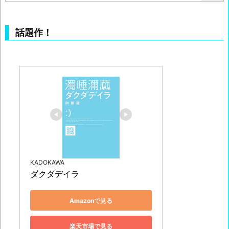
話題作！
KADOKAWA
ダクダデイラ
Amazonで見る
楽天市場で見る