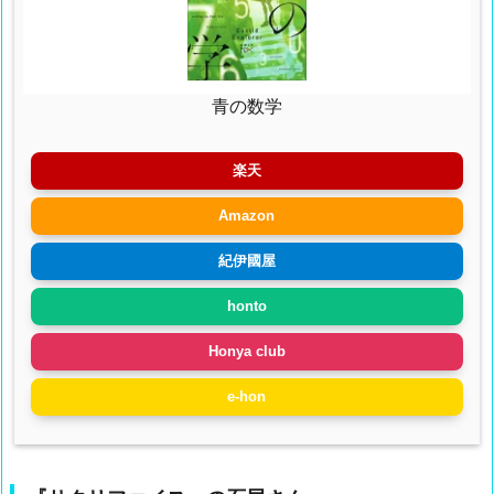
青の数学
楽天
Amazon
紀伊國屋
honto
Honya club
e-hon