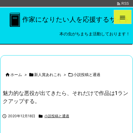

RSS

作家になりたい人を応援するサイト
本の虫がちまちま活動しております！

ホーム
>

新人賞あれこれ
>

小説投稿と通過
魅力的な悪役が出てきたら、それだけで作品は1ラン
クアップする。

2020年12月18日

小説投稿と通過