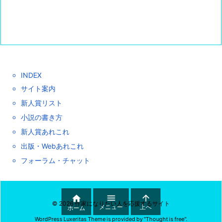
INDEX
サイト案内
新人賞リスト
小説の書き方
新人賞あれこれ
出版・Webあれこれ
フォーラム・チャット



©
2026
作家になりたい人を応援するサイト
メニュー
上へ
ホーム
WordPress Luxeritas Theme is provided by "
Thought is free
".