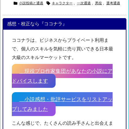

小説投稿と通過

キャラクター
,
一次通過
,
悪役
,
選考通過
感想・校正なら『ココナラ』
ココナラは、ビジネスからプライベート利用ま
で、個人のスキルを気軽に売り買いできる日本最
大級のスキルマーケットです。
現役プロ作家集団があなたの小説にア
ドバイスします
小説感想・批評サービスをリストアッ
プしてみました
こんな感じで、たくさんの読み手さんと出会えま