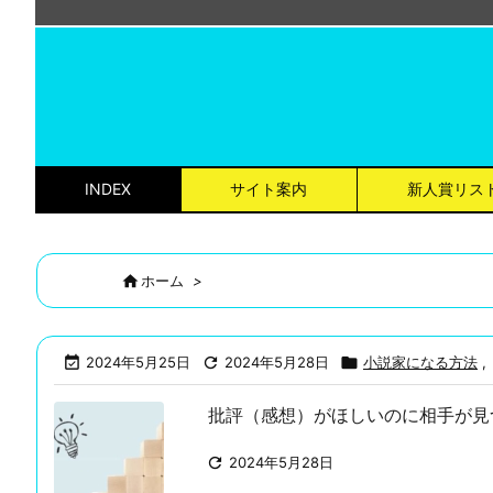
INDEX
サイト案内
新人賞リス

ホーム
>

2024年5月25日

2024年5月28日

小説家になる方法
,
批評（感想）がほしいのに相手が見

2024年5月28日