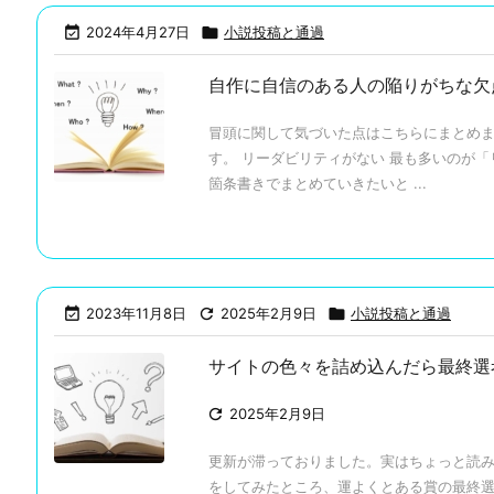

2024年4月27日

小説投稿と通過
自作に自信のある人の陥りがちな欠
冒頭に関して気づいた点はこちらにまとめま
す。 リーダビリティがない 最も多いのが
箇条書きでまとめていきたいと ...

2023年11月8日

2025年2月9日

小説投稿と通過
サイトの色々を詰め込んだら最終選

2025年2月9日
更新が滞っておりました。実はちょっと読
をしてみたところ、運よくとある賞の最終選