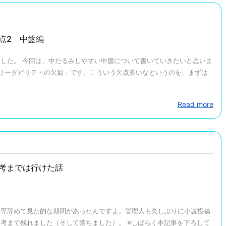
点2 中盤編
した。 今回は、中だるみしやすい中盤について書いていきたいと思いま
「リーダビリティの欠如」です。こういう欠点多いなというのを、まずは
Read more
考までは行けた話
み専辞めて見た的な期間があったんですよ。管理人も久しぶりに小説投稿
考まで残れました（そして落ちました）。 ※しばらく本記事を下ろして