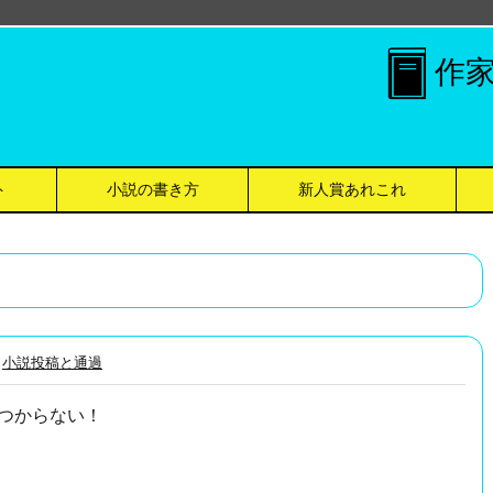
作
ト
小説の書き方
新人賞あれこれ
小説投稿と通過
つからない！