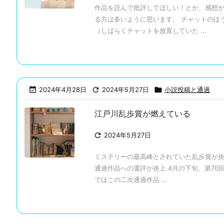
作品を読んで批評してほしい！とか、感想
る方は多いように思います。 チャットのほ
（しばらくチャットを放置していた ...

2024年4月28日

2024年5月27日

小説投稿と通過
江戸川乱歩賞が燃えている

2024年5月27日
ミステリーの最高峰とされていた乱歩賞が炎
通過作品への選評が炎上 4月の下旬、第70
ではこの二次通過作品 ...