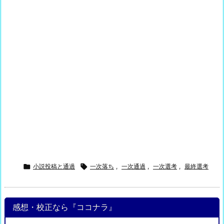

小説投稿と通過

一次落ち
,
一次通過
,
一次選考
,
最終選考
感想・校正なら『ココナラ』